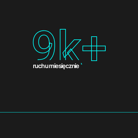
21
k+
ruchu miesięcznie