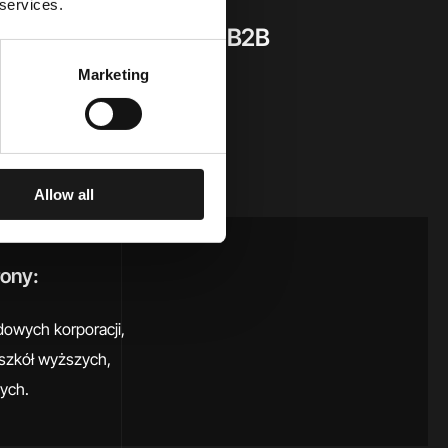
 services.
 internetowe dla usług B2B
Marketing
Allow all
ony:
dowych korporacji,
 i szkół wyższych,
zych.