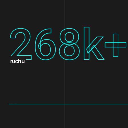
480
k+
ruchu
SEO