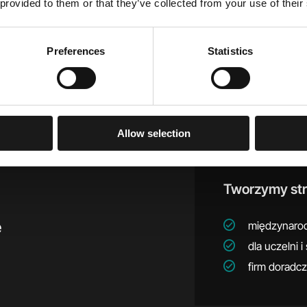
 provided to them or that they’ve collected from your use of their
Strony
Preferences
Statistics
Allow selection
Tworzymy str
e
międzynaro
dla uczelni
firm doradc