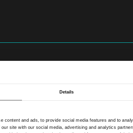
emy
i
budujemy
?
ich, jak i przedsiębiorstw, które obsługują wiele rynków i potrz
Details
e content and ads, to provide social media features and to analy
 our site with our social media, advertising and analytics partn