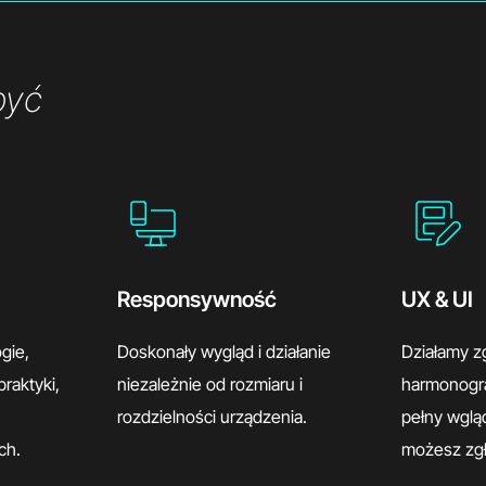
być
Responsywność
UX & UI
gie,
Doskonały wygląd i działanie
Działamy z
praktyki,
niezależnie od rozmiaru i
harmonogr
rozdzielności urządzenia.
pełny wgląd
ch.
możesz zgł