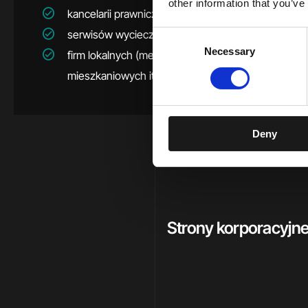
other information that you’ve
kancelarii prawniczych,
serwisów wycieczkowych,
Consent
Necessary
Selection
firm lokalnych (mechaników, salonów fryzjerskich, deweloperów
mieszkaniowych itp.).
Deny
Strony korporacyjn