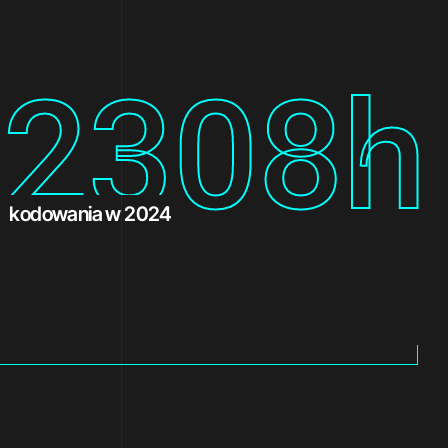
3944
h
kodowania w 2024